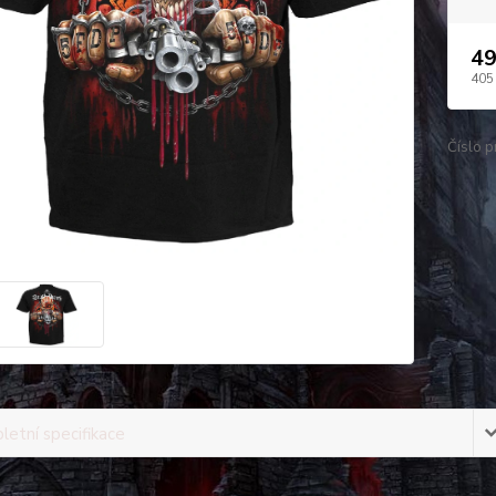
49
405
Číslo p
etní specifikace