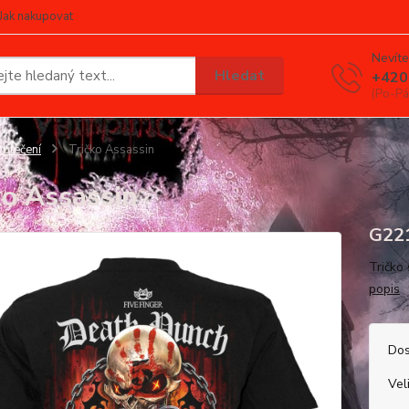
Jak nakupovat
Nevíte
Hledat
+420
(Po-Pá
blečení
Tričko Assassin
ko Assassin
G22
Tričko
popis
Dos
Vel