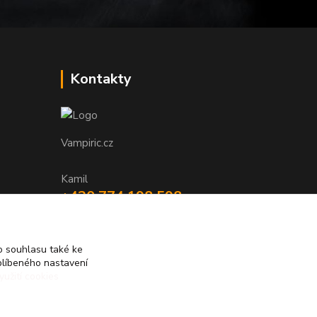
Kontakty
Vampiric.cz
Kamil
+420 774 198 598
(Po-Pá, 9-16 hod.)
info@vampiric.cz
 souhlasu také ke
blíbeného nastavení
yužití cookies