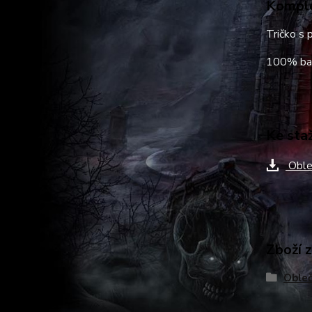
Komple
Tričko s 
100% ba
Ke sta
Oble
Zboží 
Obleč