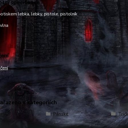
tní specifikace
potiskem lebka, lebky, pistole, pistolník
vlna
žení
čení
zařazeno v kategoriích
ení
Pánské
Trič