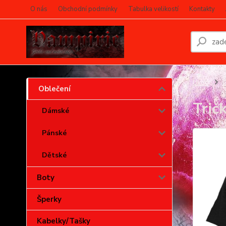
O nás
Obchodní podmínky
Tabulka velikostí
Kontakty
Úvod
O
Oblečení
Trič
Dámské
Pánské
Dětské
Boty
Šperky
Kabelky/Tašky