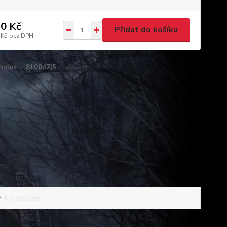
0 Kč
Přidat do košíku
 Kč
bez DPH
roduktu:
810047|5
Ke stažení