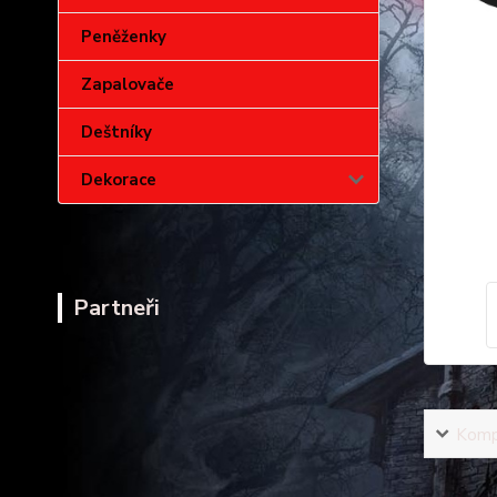
Peněženky
Zapalovače
Deštníky
Dekorace
Partneři
Kompl