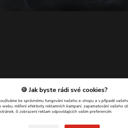
🍪 Jak byste rádi své cookies?
používáme ke správnému fungování našeho e-shopu a v případě vašeho
k o webu, měření efektivity reklamních kampaní, zapamatování vašeho o
 stránek, či zobrazení reklam odpovídajících vašim preferencím.
Více k v