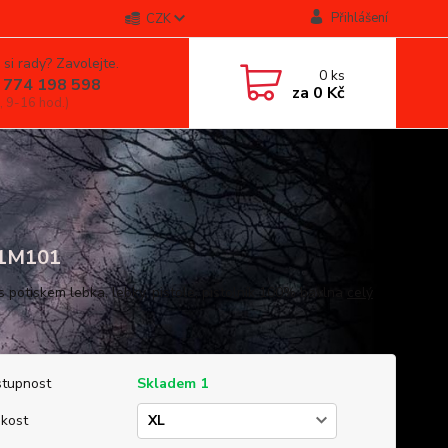
Přihlášení
CZK
 si rady? Zavolejte.
0
ks
 774 198 598
za
0 Kč
, 9-16 hod.)
1M101
 s potiskem lebka, lebky, pistole, pistolník 100% bavlna
celý
tupnost
Skladem 1
ikost