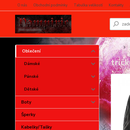
O nás
Obchodní podmínky
Tabulka velikostí
Kontakty
Úvod
O
Oblečení
trič
Dámské
Pánské
Dětské
Boty
Šperky
Kabelky/Tašky