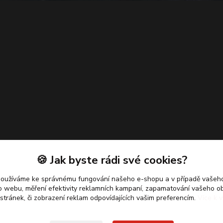
🍪 Jak byste rádi své cookies?
používáme ke správnému fungování našeho e-shopu a v případě vašeho
k o webu, měření efektivity reklamních kampaní, zapamatování vašeho o
 stránek, či zobrazení reklam odpovídajících vašim preferencím.
Více k v