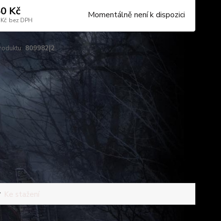
0 Kč
Momentálně není k dispozici
 Kč
bez DPH
roduktu:
809982|2
Ke stažení