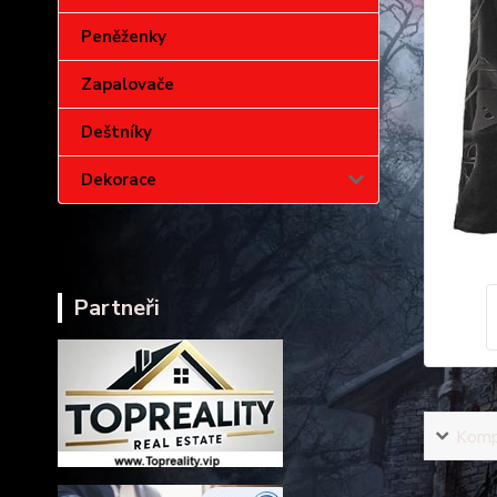
Peněženky
Zapalovače
Deštníky
Dekorace
Partneři
Kompl