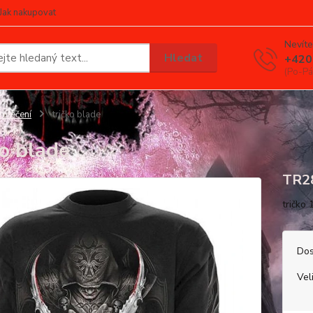
Jak nakupovat
Nevíte
Hledat
+420
(Po-Pá
blečení
tričko blade
ko blade
TR2
tričko
Dos
Vel