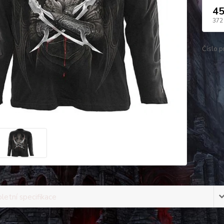
45
372
Číslo p
etní specifikace