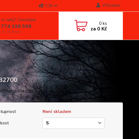
Přihlášení
CZK
 si rady? Zavolejte.
0
ks
 774 198 598
za
0 Kč
, 9-16 hod.)
82700
 100% bavlna
celý popis
tupnost
Není skladem
ikost