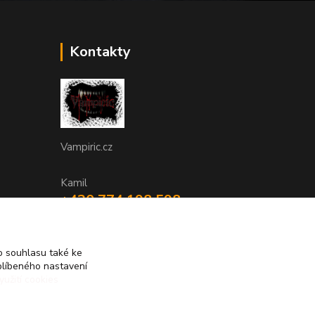
Kontakty
Vampiric.cz
Kamil
+420 774 198 598
(Po-Pá, 9-16 hod.)
info@vampiric.cz
 souhlasu také ke
blíbeného nastavení
yužití cookies