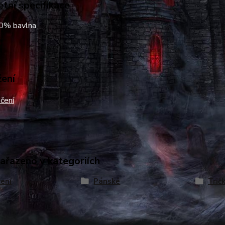
tní specifikace
00% bavlna
žení
čení
zařazeno v kategoriích
ení
Pánské
Trič