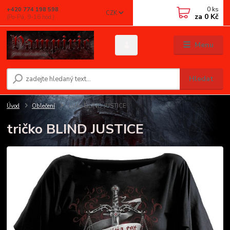
0
ks
+420 774 198 598
CZK
za
0 Kč
(Po-Pá, 9-16 hod.)
Menu
Hledat
Úvod
Oblečení
tričko BLIND JUSTICE
tričko BLIND JUSTICE