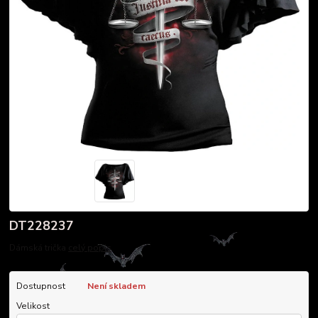
DT228237
Dámská trička
celý popis
Dostupnost
Není skladem
Velikost