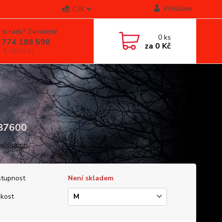
Přihlášení
CZK
 si rady? Zavolejte.
0
ks
 774 198 598
za
0 Kč
, 9-16 hod.)
87600
celý popis
tupnost
Není skladem
ikost