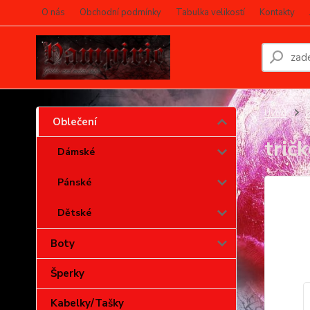
O nás
Obchodní podmínky
Tabulka velikostí
Kontakty
Úvod
O
Oblečení
trič
Dámské
Pánské
Dětské
Boty
Šperky
Kabelky/Tašky