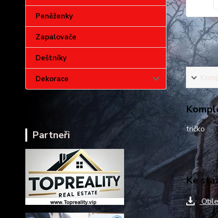
Peněženky
Zapalovače
Deštníky
Kompl
Dekorace
Komple
tričko
Partneři
Ke sta
Oble