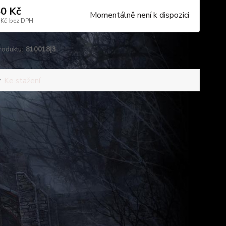
0 Kč
Momentálně není k dispozici
 Kč
bez DPH
roduktu:
810018|3
Ke stažení