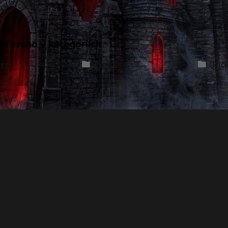
zařazeno v kategoriích
ení
Pánské
Trič