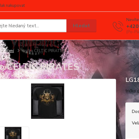
Jak nakupovat
Nevíte
Hledat
+420
(Po-Pá
blečení
tričko CELTIC PIRATES
ko CELTIC PIRATES
LG1
tričko
Dos
Vel