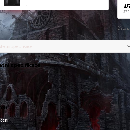
45
372
Číslo p
etní specifikace
tní specifikace
žení
čení