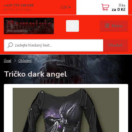
0
ks
+420 774 198 598
CZK
za
0 Kč
(Po-Pá, 9-16 hod.)
Menu
Hledat
Úvod
Oblečení
Tričko dark angel
Tričko dark angel