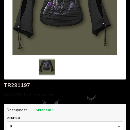
TR291197
tričko 100% bavlna
celý popis
Dostupnost
Skladem 1
Velikost