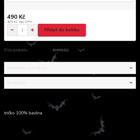
490 Kč
405 Kč
bez DPH
Přidat do košíku
Číslo produktu:
809903|2
Kompletní specifikace
Ke stažení
Kompletní specifikace
tričko 100% bavlna