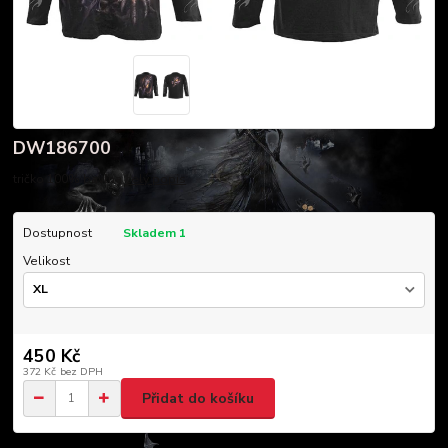
DW186700
tričko 100% bavlna
celý popis
Dostupnost
Skladem 1
Velikost
450 Kč
372 Kč
bez DPH
Přidat do košíku