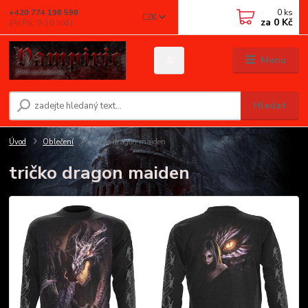
0
ks
+420 774 198 598
CZK
za
0 Kč
(Po-Pá, 9-16 hod.)
Menu
Hledat
Úvod
Oblečení
tričko dragon maiden
tričko dragon maiden