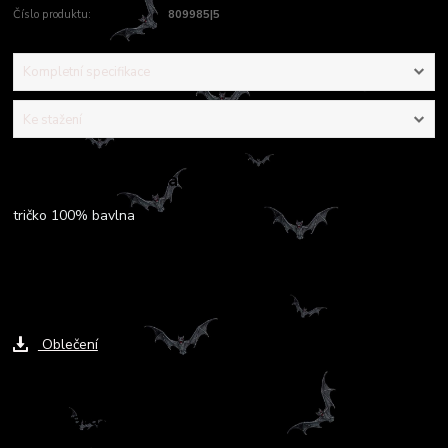
Číslo produktu:
809985|5
Kompletní specifikace
Ke stažení
Kompletní specifikace
tričko 100% bavlna
Ke stažení
Oblečení
Zboží zařazeno v kategoriích