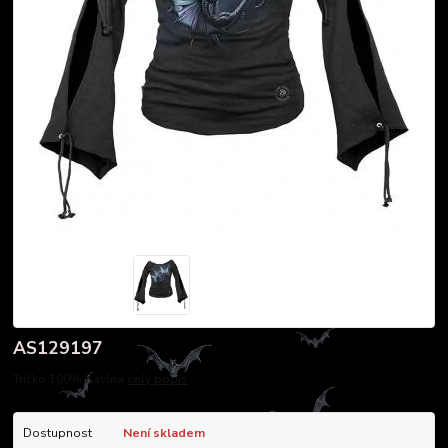
AS129197
Tričko 100% bavlna
celý popis
Dostupnost
Není skladem