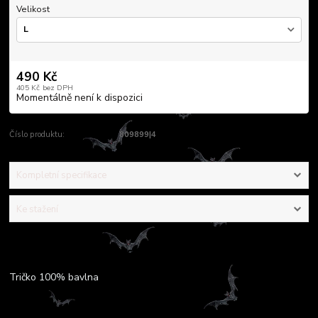
Velikost
490 Kč
405 Kč
bez DPH
Momentálně není k dispozici
Číslo produktu:
809899|4
Kompletní specifikace
Ke stažení
Kompletní specifikace
Tričko 100% bavlna