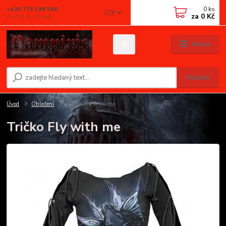
0
ks
+420 774 198 598
CZK
za
0 Kč
(Po-Pá, 9-16 hod.)
Menu
Hledat
Úvod
Oblečení
Tričko Fly with me
Tričko Fly with me