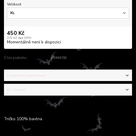
Velikost
450 Kč
372 Kč
bez DPH
Momentálně není k dispozici
Číslo produktu:
809997|5
Kompletní specifikace
Ke stažení
Kompletní specifikace
Tričko 100% bavlna