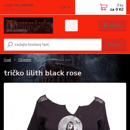
0
ks
+420 774 198 598
CZK
za
0 Kč
(Po-Pá, 9-16 hod.)
Menu
Hledat
Úvod
Oblečení
tričko lilith black rose
tričko lilith black rose