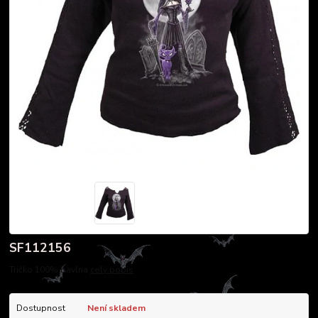
SF112156
Tričko 100% bavlna
celý popis
Dostupnost
Není skladem