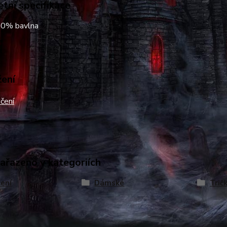
tní specifikace
00% bavlna
žení
čení
zařazeno v kategoriích
ení
Dámské
Trič