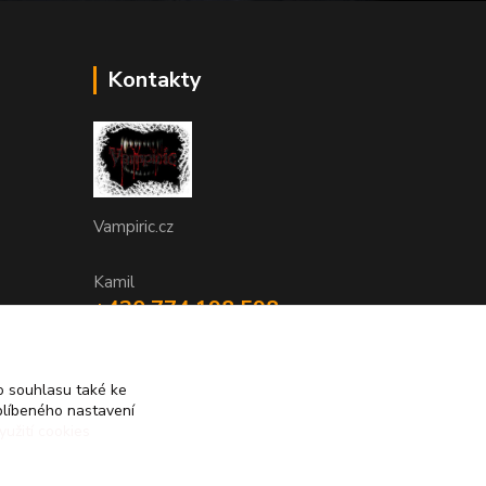
Kontakty
Vampiric.cz
Kamil
+420 774 198 598
(Po-Pá, 9-16 hod.)
info@vampiric.cz
 souhlasu také ke
blíbeného nastavení
yužití cookies