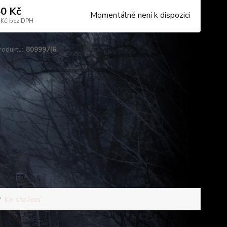
0 Kč
Momentálně není k dispozici
 Kč
bez DPH
roduktu:
809997|6
Ke stažení