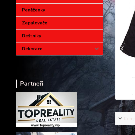
Peněženky
Zapalovače
Deštníky
Dekorace
Partneři
Kompl