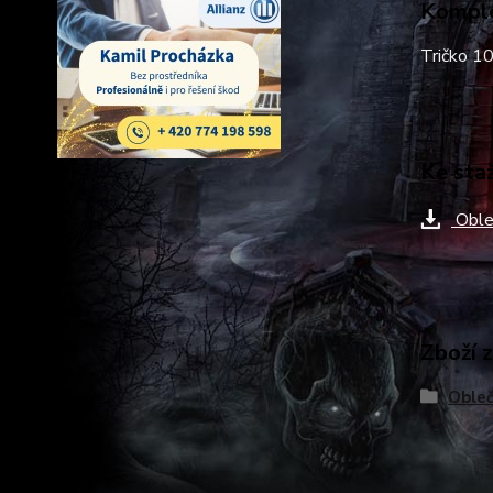
Komple
Tričko 1
Ke sta
Oble
Zboží 
Obleč