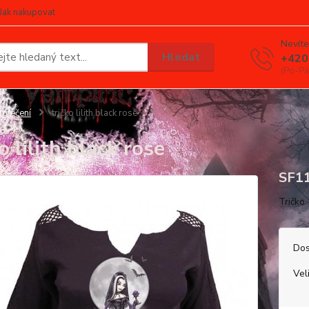
Jak nakupovat
Nevíte
Hledat
+420
(Po-Pá
blečení
tričko lilith black rose
o lilith black rose
SF1
Tričko
Dos
Vel