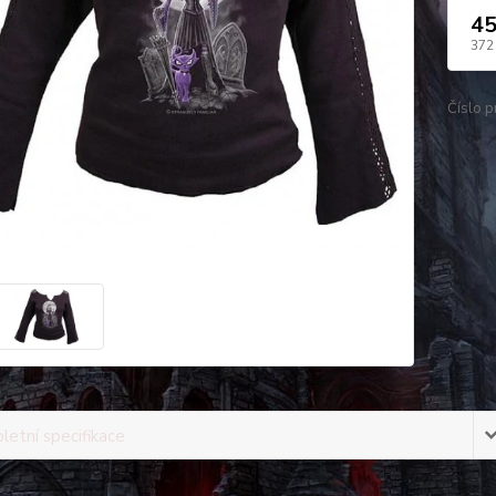
45
372
Číslo p
etní specifikace