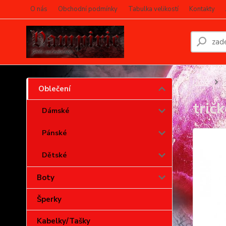
O nás
Obchodní podmínky
Tabulka velikostí
Kontakty
Úvod
O
Oblečení
tričk
Dámské
Pánské
Dětské
Boty
Šperky
Kabelky/Tašky