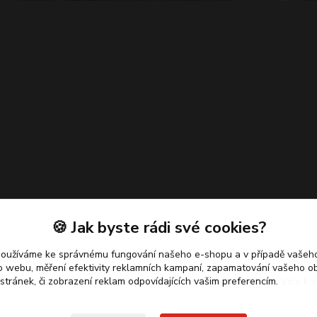
🍪 Jak byste rádi své cookies?
používáme ke správnému fungování našeho e-shopu a v případě vašeho
k o webu, měření efektivity reklamních kampaní, zapamatování vašeho o
 stránek, či zobrazení reklam odpovídajících vašim preferencím.
Více k v