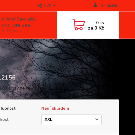
Přihlášení
CZK
 si rady? Zavolejte.
0
ks
 774 198 598
za
0 Kč
, 9-16 hod.)
12156
 100% bavlna
celý popis
tupnost
Není skladem
ikost