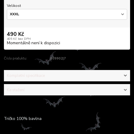
Velikost
490 Kč
405 Kč
bez DPH
Momentálně není k dispozici
Číslo produktu:
809902|7
Kompletní specifikace
Ke stažení
Kompletní specifikace
Tričko 100% bavlna