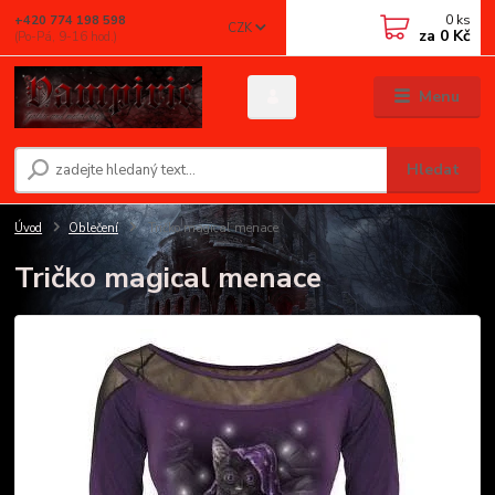
0
ks
+420 774 198 598
CZK
za
0 Kč
(Po-Pá, 9-16 hod.)
Menu
Hledat
Úvod
Oblečení
Tričko magical menace
Tričko magical menace