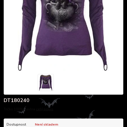
DT180240
Tričko 100% bavlna
celý popis
Dostupnost
Není skladem