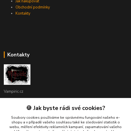
Jak nakupovat
Obchodní podmínky
Kontakty
Kontakty
Vampiric.cz
Kamil
🍪 Jak byste rádi své cookies?
+420 774 198 598
(Po-Pá, 9-16 hod.)
Soubory cookies používáme ke správnému fungování našeho e-
shopu a v případě vašeho souhlasu také ke sledování statistik o
webu, měření efektivity reklamních kampaní, zapamatování vašeho
info@vampiric.cz