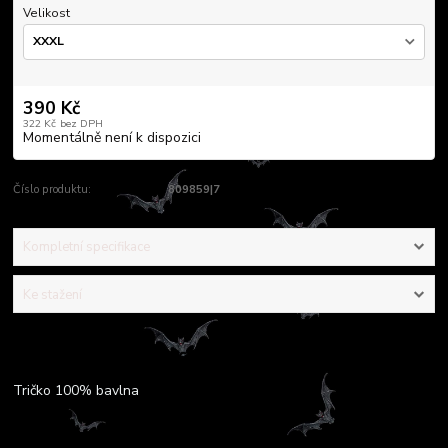
Velikost
390 Kč
322 Kč
bez DPH
Momentálně není k dispozici
Číslo produktu:
809859|7
Kompletní specifikace
Ke stažení
Kompletní specifikace
Tričko 100% bavlna