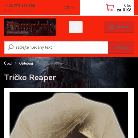
0
ks
+420 774 198 598
CZK
za
0 Kč
(Po-Pá, 9-16 hod.)
Menu
Hledat
Úvod
Oblečení
Tričko Reaper
Tričko Reaper