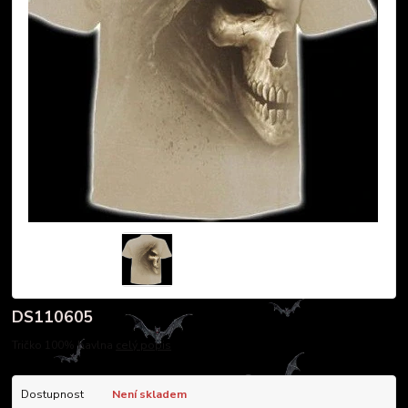
DS110605
Tričko 100% bavlna
celý popis
Dostupnost
Není skladem