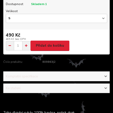
Dostupnost
Skladem 1
Velikost
490 Kč
405 Kč
bez DPH
Přidat do košíku
Číslo produktu:
809863|2
Kompletní specifikace
Ke stažení
Kompletní specifikace
Triko dlouhý rukáv 100% bavlna, potisk drak