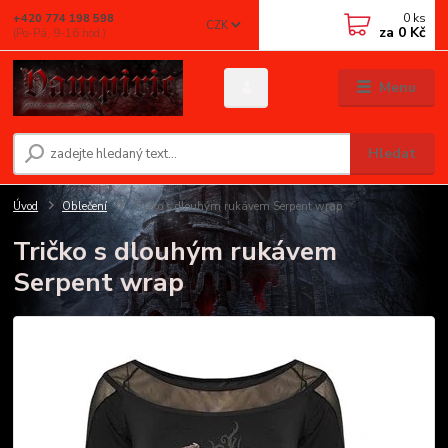
0
ks
+420 774 198 598
CZK
za
0 Kč
(Po-Pá, 9-16 hod.)
Menu
Hledat
Úvod
Oblečení
Tričko s dlouhým rukávem Serpent wrap
Tričko s dlouhým rukávem
Serpent wrap