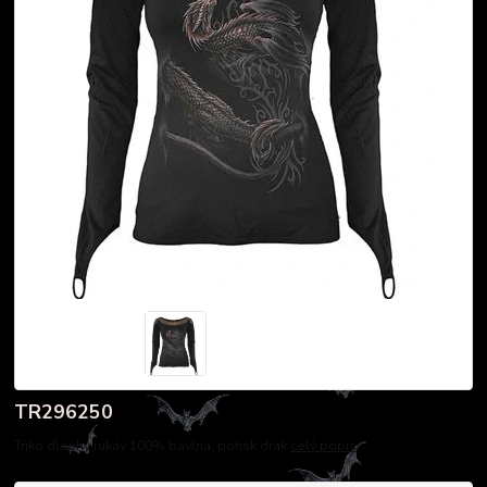
TR296250
Triko dlouhý rukáv 100% bavlna, potisk drak
celý popis