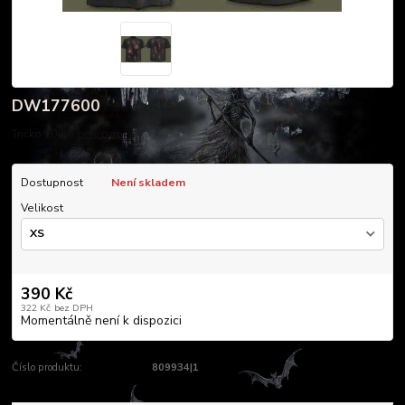
DW177600
Tričko 100%
celý popis
Dostupnost
Není skladem
Velikost
390 Kč
322 Kč
bez DPH
Momentálně není k dispozici
Číslo produktu:
809934|1