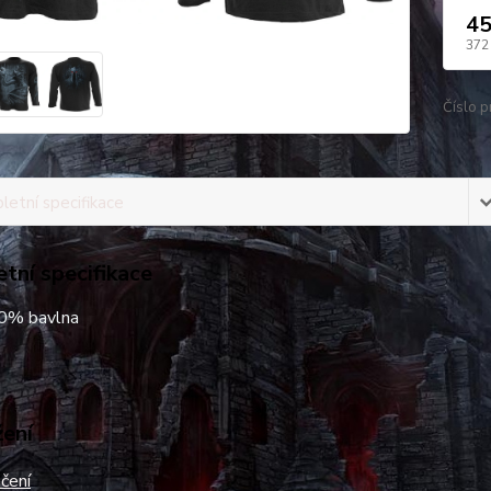
45
372
Číslo p
etní specifikace
tní specifikace
00% bavlna
žení
čení