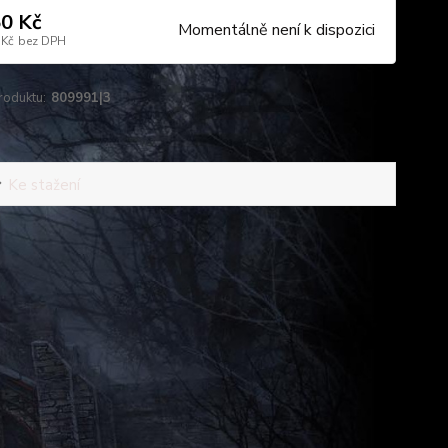
0 Kč
Momentálně není k dispozici
 Kč
bez DPH
roduktu:
809991|3
Ke stažení