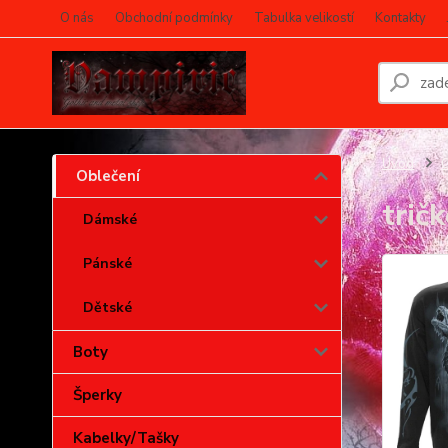
O nás
Obchodní podmínky
Tabulka velikostí
Kontakty
Úvod
O
Oblečení
trič
Dámské
Pánské
Dětské
Boty
Šperky
Kabelky/Tašky