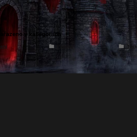
zařazeno v kategoriích
ení
Pánské
Trič