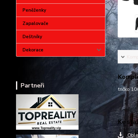
Peněženky
Zapalovače
Deštníky
Dekorace
Kompl
Komple
Partneři
tričko 1
Ke sta
Oble