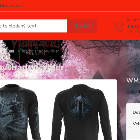
Jak nakupovat
Nevíte
Hledat
+420
(Po-Pá
blečení
tričko shadow rider
ko shadow rider
WM1
tričko
Dos
Vel