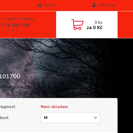
Přihlášení
CZK
 si rady? Zavolejte.
0
ks
 774 198 598
za
0 Kč
, 9-16 hod.)
01700
 100% bavlna
celý popis
tupnost
Není skladem
ikost