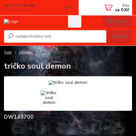
0
ks
+420 774 198 598
CZK
za
0 Kč
(Po-Pá, 9-16 hod.)
Menu
Hledat
Úvod
Oblečení
tričko soul demon
tričko soul demon
DW148700
Tričko 100% bavlna
celý popis