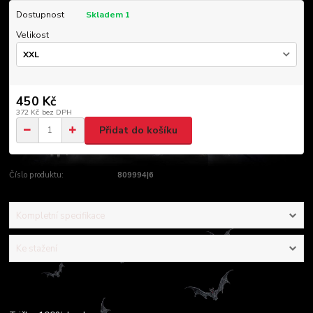
Dostupnost
Skladem 1
Velikost
450 Kč
372 Kč
bez DPH
Přidat do košíku
Číslo produktu:
809994|6
Kompletní specifikace
Ke stažení
Kompletní specifikace