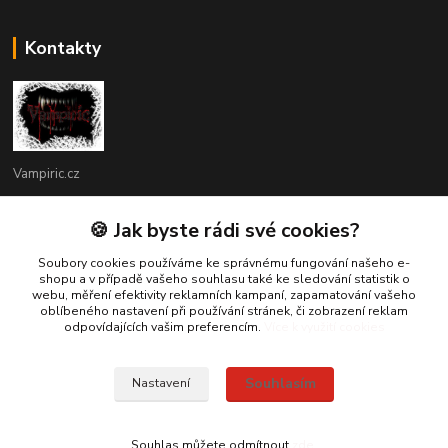
Kontakty
Vampiric.cz
Kamil
🍪 Jak byste rádi své cookies?
+420 774 198 598
(Po-Pá, 9-16 hod.)
Soubory cookies používáme ke správnému fungování našeho e-
shopu a v případě vašeho souhlasu také ke sledování statistik o
webu, měření efektivity reklamních kampaní, zapamatování vašeho
info@vampiric.cz
oblíbeného nastavení při používání stránek, či zobrazení reklam
odpovídajících vašim preferencím.
Více k využití cookies
Souhlasím
Nastavení
© 2025 Všechna práva vyhrazena
Souhlas můžete odmítnout
zde
.