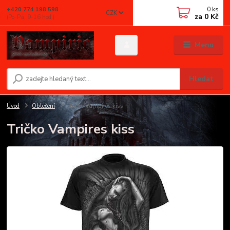
0
ks
+420 774 198 598
CZK
za
0 Kč
(Po-Pá, 9-16 hod.)
Menu
Hledat
Úvod
Oblečení
Tričko Vampires kiss
Tričko Vampires kiss