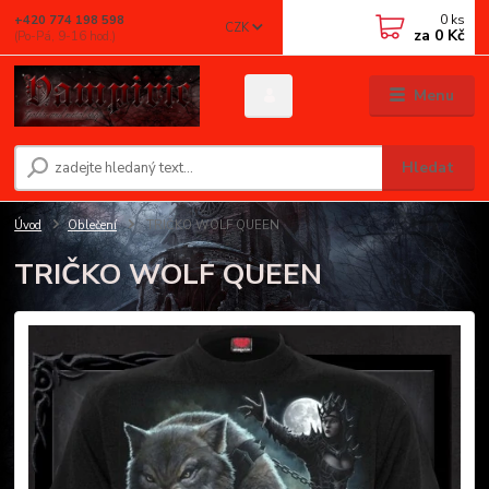
0
ks
+420 774 198 598
CZK
za
0 Kč
(Po-Pá, 9-16 hod.)
Menu
Hledat
Úvod
Oblečení
TRIČKO WOLF QUEEN
TRIČKO WOLF QUEEN