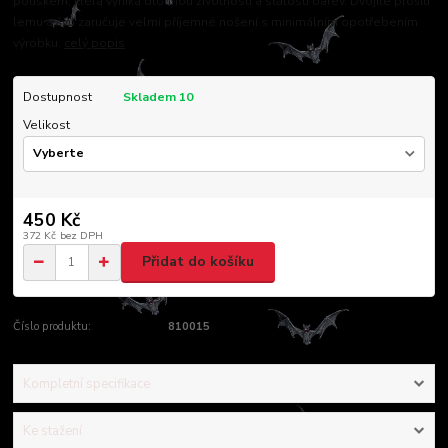
potiskem, která vyniká dlouhou životností a stálostí barev. Dvojité prošití
lemu a švů zaručuje velmi příjemné nošení s minimálním opotřebením
výrobku.
celý popis
Dostupnost
Skladem 10
Velikost
450 Kč
372 Kč
bez DPH
Přidat do košíku
Číslo produktu:
810015
Kompletní specifikace
Ke stažení