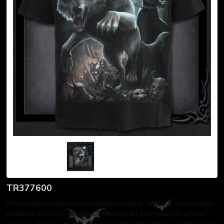
TR377600
Pánské tričko s velmi profesionálním potiskem. Textilie je velmi stálá a
nedeformuje se i po několika desítkách praní. Totéž platí pro aplikaci