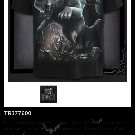
TR377600
Pánské tričko s velmi profesionálním potiskem. Textilie je velmi stálá a
nedeformuje se i po několika desítkách praní. Totéž platí pro aplikaci