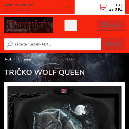
0
ks
+420 774 198 598
CZK
za
0 Kč
(Po-Pá, 9-16 hod.)
Menu
Hledat
Úvod
Oblečení
TRIČKO WOLF QUEEN
TRIČKO WOLF QUEEN