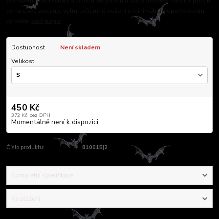
potiskem, která vyniká dlouhou životností a stálostí barev. Dvojité prošití
lemu a švů zaručuje velmi příjemné nošení s minimálním opotřebením
výrobku.
celý popis
Dostupnost
Není skladem
Velikost
450 Kč
372 Kč
bez DPH
Momentálně není k dispozici
Číslo produktu:
810015|2
Kompletní specifikace
Ke stažení