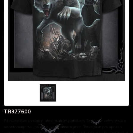
TR377600
Pánské tričko s velmi profesionálním potiskem. Textilie je velmi stálá a
nedeformuje se i po několika desítkách praní. Totéž platí pro aplikaci