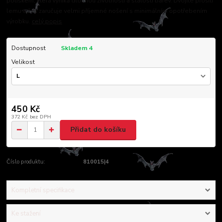
potiskem, která vyniká dlouhou životností a stálostí barev. Dvojité prošití
lemu a švů zaručuje velmi příjemné nošení s minimálním opotřebením
výrobku.
celý popis
Dostupnost
Skladem 4
Velikost
450 Kč
372 Kč
bez DPH
Přidat do košíku
Číslo produktu:
810015|4
Kompletní specifikace
Ke stažení