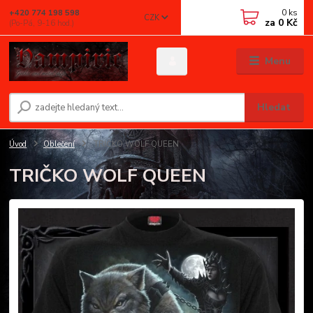
0
ks
+420 774 198 598
CZK
za
0 Kč
(Po-Pá, 9-16 hod.)
Menu
Hledat
Úvod
Oblečení
TRIČKO WOLF QUEEN
TRIČKO WOLF QUEEN