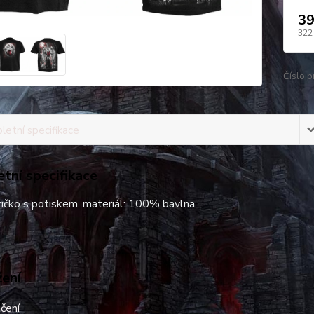
39
322
Číslo p
etní specifikace
tní specifikace
ičko s potiskem. materiál: 100% bavlna
žení
čení