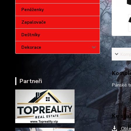
Peněženky
Zapalovače
Deštníky
Dekorace
Kompl
Komple
Partneři
Pánské tr
Ke sta
Oble