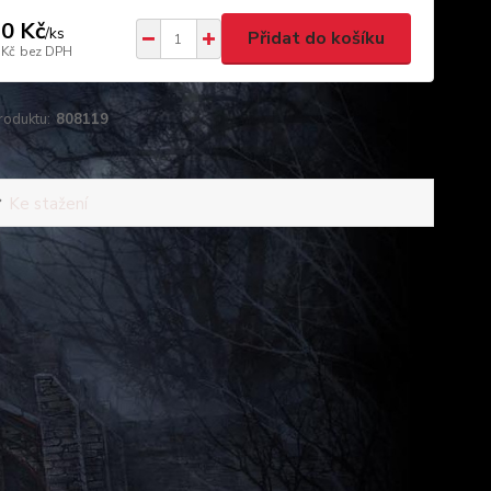
0 Kč
/
ks
Přidat do košíku
 Kč
bez DPH
roduktu:
808119
Ke stažení