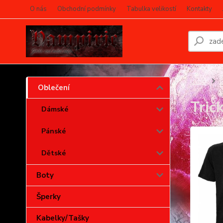
O nás
Obchodní podmínky
Tabulka velikostí
Kontakty
Úvod
O
Oblečení
Trič
Dámské
Pánské
Dětské
Boty
Šperky
Kabelky/Tašky