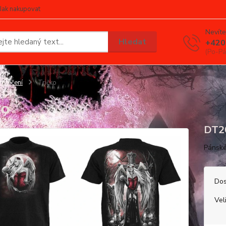
Jak nakupovat
Nevíte
Hledat
+420
(Po-Pá
blečení
Tričko
ko
DT2
Pánské
Dos
Vel