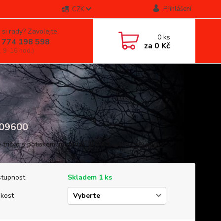
Přihlášení
CZK
 si rady? Zavolejte.
0
ks
 774 198 598
za
0 Kč
, 9-16 hod.)
09600
 tričko s potiskem. materiál: 100% bavlna
celý popis
tupnost
Skladem 1 ks
ikost