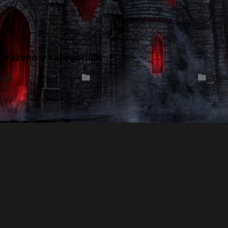
zařazeno v kategoriích
ení
Pánské
Trič