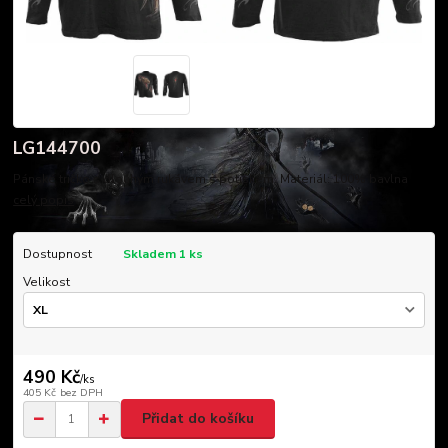
LG144700
Pánské tričko s dlouhým rukávem s potiskem. Materiál: 100% bavlna
celý popis
Dostupnost
Skladem 1 ks
Velikost
490 Kč
/
ks
405 Kč
bez DPH
Přidat do košíku