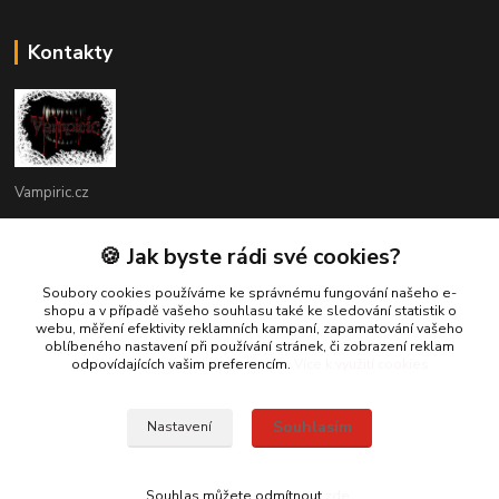
Kontakty
Vampiric.cz
Kamil
🍪 Jak byste rádi své cookies?
+420 774 198 598
(Po-Pá, 9-16 hod.)
Soubory cookies používáme ke správnému fungování našeho e-
shopu a v případě vašeho souhlasu také ke sledování statistik o
webu, měření efektivity reklamních kampaní, zapamatování vašeho
info@vampiric.cz
oblíbeného nastavení při používání stránek, či zobrazení reklam
odpovídajících vašim preferencím.
Více k využití cookies
Souhlasím
Nastavení
© 2025 Všechna práva vyhrazena
Souhlas můžete odmítnout
zde
.