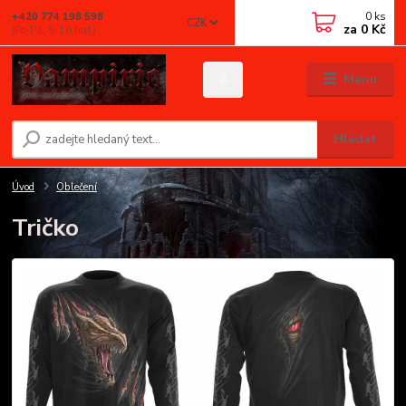
0
ks
+420 774 198 598
CZK
za
0 Kč
(Po-Pá, 9-16 hod.)
Menu
Hledat
Úvod
Oblečení
Tričko
Tričko