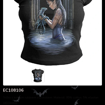
EC108106
Tričko s krátkým rukávem a potiskem. Materiál: 95% cotton, 5% elastan
celý popis