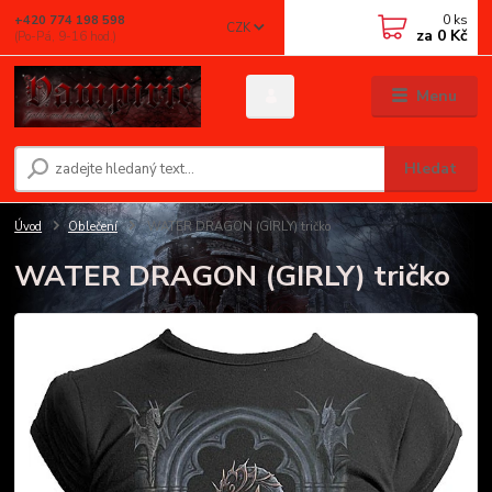
0
ks
+420 774 198 598
CZK
za
0 Kč
(Po-Pá, 9-16 hod.)
Menu
Hledat
Úvod
Oblečení
WATER DRAGON (GIRLY) tričko
WATER DRAGON (GIRLY) tričko