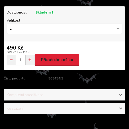
Dostupnost
Skladem 1
Velikost
490 Kč
405 Kč
bez DPH
Přidat do košíku
Číslo produktu:
808434|3
Kompletní specifikace
Ke stažení
Kompletní specifikace