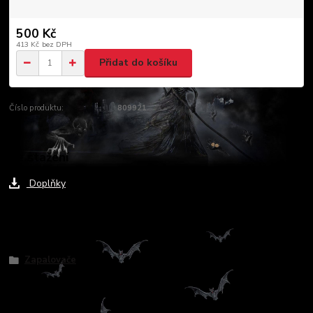
500 Kč
413 Kč
bez DPH
Přidat do košíku
Číslo produktu:
809921
Ke stažení
Doplňky
Zboží zařazeno v kategoriích
Zapalovače