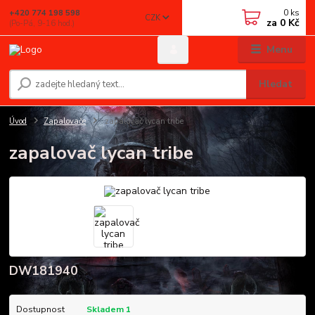
0
ks
+420 774 198 598
CZK
za
0 Kč
(Po-Pá, 9-16 hod.)
Menu
Hledat
Úvod
Zapalovače
zapalovač lycan tribe
zapalovač lycan tribe
DW181940
Dostupnost
Skladem 1