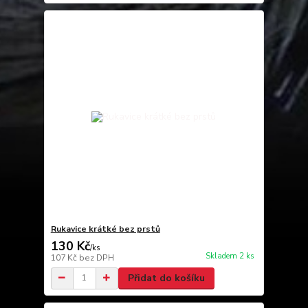
Rukavice krátké bez prstů
130 Kč
/
ks
Skladem 2 ks
107 Kč
bez DPH
Přidat do košíku