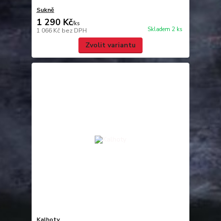
Sukně
1 290 Kč
/
ks
Skladem 2 ks
1 066 Kč
bez DPH
Zvolit variantu
Kalhoty