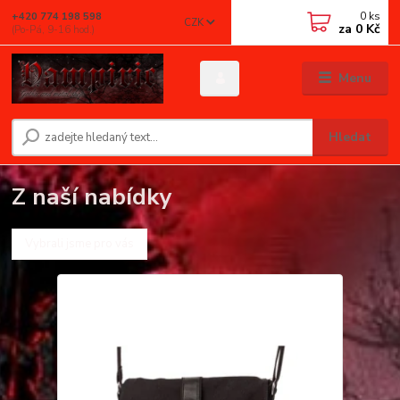
0
ks
+420 774 198 598
CZK
za
0 Kč
(Po-Pá, 9-16 hod.)
Menu
Hledat
Z naší nabídky
Vybrali jsme pro vás