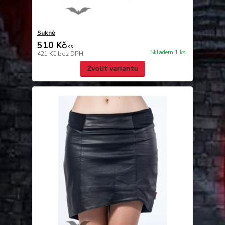
Sukně
510 Kč
/
ks
Skladem 1 ks
421 Kč
bez DPH
Zvolit variantu