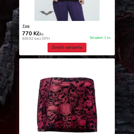
Top
770 Kč
/
ks
Skladem 1 ks
636 Kč
bez DPH
Zvolit variantu