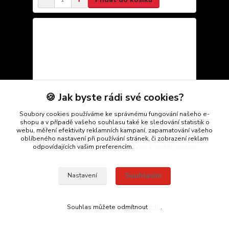
🍪 Jak byste rádi své cookies?
Soubory cookies používáme ke správnému fungování našeho e-
shopu a v případě vašeho souhlasu také ke sledování statistik o
webu, měření efektivity reklamních kampaní, zapamatování vašeho
oblíbeného nastavení při používání stránek, či zobrazení reklam
odpovídajících vašim preferencím.
Více k využití cookies
Souhlasím
Nastavení
Hodiny
500 Kč
/
ks
Skladem 1 ks
413 Kč
bez DPH
Souhlas můžete odmítnout
zde
.
Přidat do košíku